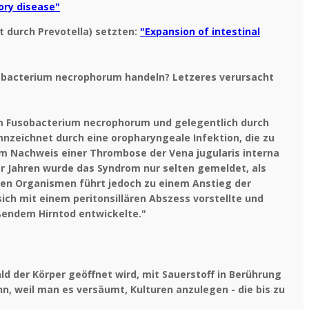
ory disease"
t durch Prevotella) setzten:
"Expansion of intestinal
usobacterium necrophorum handeln? Letzeres verursacht
um Fusobacterium necrophorum und gelegentlich durch
nnzeichnet durch eine oropharyngeale Infektion, die zu
hem Nachweis einer Thrombose der Vena jugularis interna
er Jahren wurde das Syndrom nur selten gemeldet, als
nten Organismen führt jedoch zu einem Anstieg der
sich mit einem peritonsillären Abszess vorstellte und
ßendem Hirntod entwickelte."
ld der Körper geöffnet wird, mit Sauerstoff in Berührung
, weil man es versäumt, Kulturen anzulegen - die bis zu