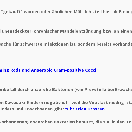
 "gekauft" worden oder ähnlichen Müll: Ich stell hier bloß ein
l unentdeckter) chronischer Mandelentzündung bzw. an einem 
Ursache für schwerste Infektionen ist, sondern bereits vorhan
ming Rods and Anaerobic Gram-positive Cocci"
enbefall durch anaerobe Bakterien (wie Prevotella bei Erwach
Kawasaki-Kindern negativ ist - weil die Viruslast niedrig ist
 Kindern und Erwachsenen gibt:
"Christian Drosten"
(vorhandenen) anaeroben Bakterien benutzt, die z.B. in den To