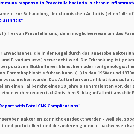
immune response to Prevotella bacteria in chronic inflammat
ament zur Behandlung der chronischen Arthritis (ebenfalls of
 arthritis"
och) frei von Prevotella sind, dann möglicherweise um das F
er Erwachsener, die in der Regel durch das anaerobe Bakteri
und F. varium usw.) verursacht wird. Die Erkrankung ist geke
nd bei positiven Blutkulturen, klinischem oder röntgenologisc
 Thrombophlebitis führen kann. (...) In den 1960er und 1970
en verschrieben wurde. Das Auftreten von antibiotikaresiste
len einen Fallbericht eines 30 Jahre alten Patienten vor, der 
n einen verheerenden ischämischen Schlaganfall mit anschlie
Report with Fatal CNS Complications"
naeroben Bakterien gar nicht entdeckt werden - weil sie, soba
und protokolliert und die anderen gar nicht nachweisen kann