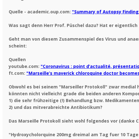
Quelle - academic.oup.com:
"Summary of Autopsy Finding
Was sagt denn Herr Prof. Püschel dazu? Hat er eigentlich
Geht man von diesem Zusammenspiel des Virus und anaerob
scheint:
Quellen
youtube.com:
"Coronavirus : point d’actualité, présentati
ft.com:
"Marseille’s maverick chloroquine doctor become
Obwohl es bei seinem "Marseiller Protokoll" zwar medial
könnten nicht vielleicht grade die beiden anderen Kompo
1) die sehr frühzeitige (!) Behandlung bzw. Medikament
2) und das mitverabreichte Antibiotikum?
Das Marseille Protokoll sieht wohl folgendes vor (danke Ch
"Hydroxycholorquine 200mg dreimal am Tag fuer 10 Tage