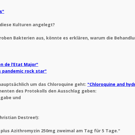
s"
 diese Kulturen angelegt?
en Bakterien aus, könnte es erklären, warum die Behandlung 
on de l’Etat Major"
s pandemic rock star"
 hauptsächlich um das Chloroquine geht:
"Chloroquine and hyd
nenten des Protokolls den Ausschlag geben:
engabe und
ristian Destree!):
 plus Azithromyzin 250mg zweimal am Tag für 5 Tage."