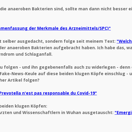
die anaeroben Bakterien sind, sollte man dann nicht besser ei
menfassung der Merkmale des Arzneimittels/SPC)"
ht selber ausgedacht, sondern folge seit meinem Text:
"Welche
 der anaeroben Bakterien aufgebracht haben. Ich habe das, w
ndrom und Schlaganfall.
zu folgen - und ihn gegebenenfalls auch zu widerlegen - denn 
ie Fake-News-Keule auf diese beiden klugen Köpfe einschlug - 
her Artikel folgen?
 Prevotella n'est pas responsable du Covid-19"
n beiden klugen Köpfen:
 Ärzten und Wissenschaftlern in Wuhan ausgetauscht:
"Emergi