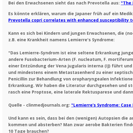
Bei den Erwachsenen sieht das nach Prevotella aus:
"The 
Es könnte erklären, warum die Japaner früh auf ein Medik
Prevotella copri correlates with enhanced susceptibility to
Kann es sich bei Kindern und jungen Erwachsenen, die (n
z.B. eine Krankheit namens Lemierre's Syndrome:
"Das Lemierre-Syndrom ist eine seltene Erkrankung jung
andere Fusobacterium-Arten (F. nucleatum, F. mortiferum 
einer Entzündung der Vena jugularis interna (IJ) führt u
und mindestens einem Metastasenherd zu einer septischen
Penicillin zur Behandlung von oropharyngealen Infektion
Erkrankung. Wir haben die Literatur durchgesehen und stel
rasch eine Proptose, eine laterale Rektusparese und dan
Quelle - clinmedjournals.org:
"Lemierre’s Syndrome: Case 
Und kann es sein, dass bei den (wenigen) Autopsien die a
kommen und absterben? Man zwar aerobe Bakterien findet 
10 Tage brauchen?